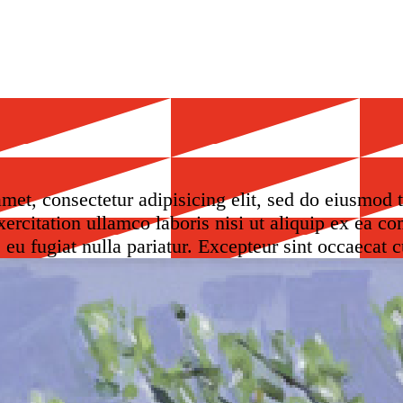
met, consectetur adipisicing elit, sed do eiusmod 
ercitation ullamco laboris nisi ut aliquip ex ea c
e eu fugiat nulla pariatur. Excepteur sint occaecat 