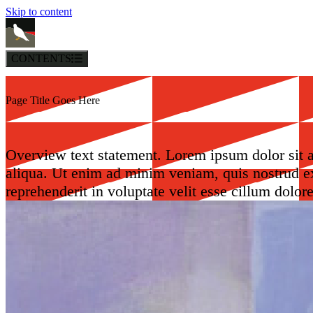
Skip to content
CONTENTS
Page Title Goes Here
Overview text statement. Lorem ipsum dolor sit a
aliqua. Ut enim ad minim veniam, quis nostrud ex
reprehenderit in voluptate velit esse cillum dolor