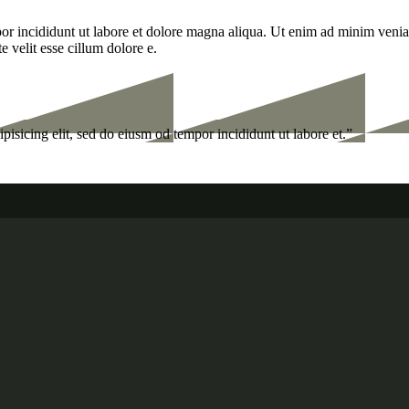
por incididunt ut labore et dolore magna aliqua. Ut enim ad minim veniam
 velit esse cillum dolore e.
isicing elit, sed do eiusm od tempor incididunt ut labore et.”