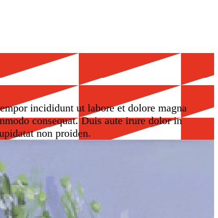
tempor incididunt ut labore et dolore magna
ommodo consequat. Duis aute irure dolor in
cupidatat non proiden.